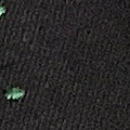
Przeskocz
do
treści